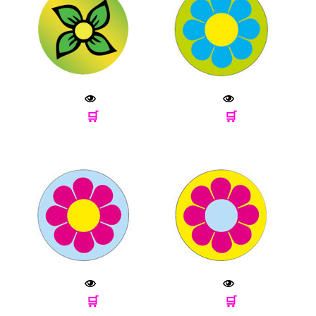
🛒
🛒
🛒
🛒