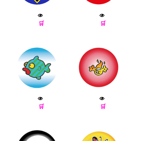
🛒
🛒
🛒
🛒