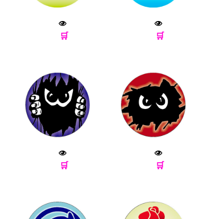
🛒
🛒
🛒
🛒