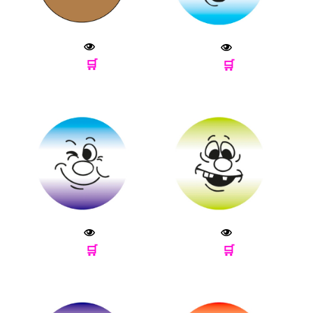
🛒
🛒
🛒
🛒