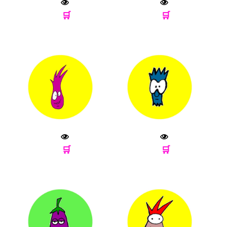
🛒
🛒
🛒
🛒