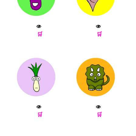
🛒
🛒
🛒
🛒