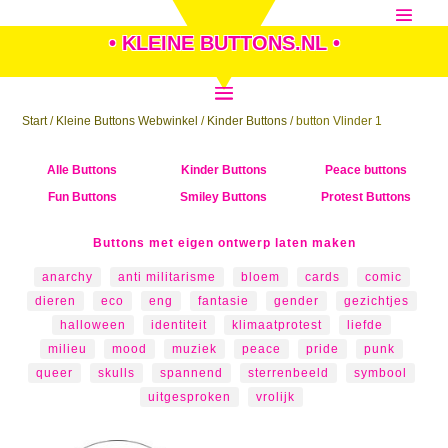
• KLEINE BUTTONS.NL •
Start
/
Kleine Buttons Webwinkel
/
Kinder Buttons
/ button Vlinder 1
Alle Buttons
Kinder Buttons
Peace buttons
Fun Buttons
Smiley Buttons
Protest Buttons
Buttons met eigen ontwerp laten maken
anarchy
anti militarisme
bloem
cards
comic
dieren
eco
eng
fantasie
gender
gezichtjes
halloween
identiteit
klimaatprotest
liefde
milieu
mood
muziek
peace
pride
punk
queer
skulls
spannend
sterrenbeeld
symbool
uitgesproken
vrolijk