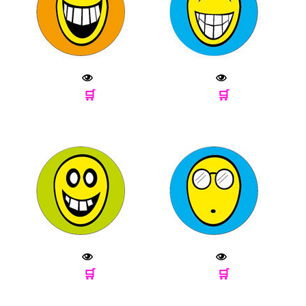
🛒
🛒
🛒
🛒