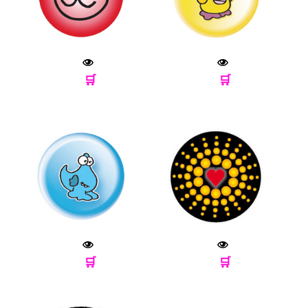
🛒
🛒
🛒
🛒