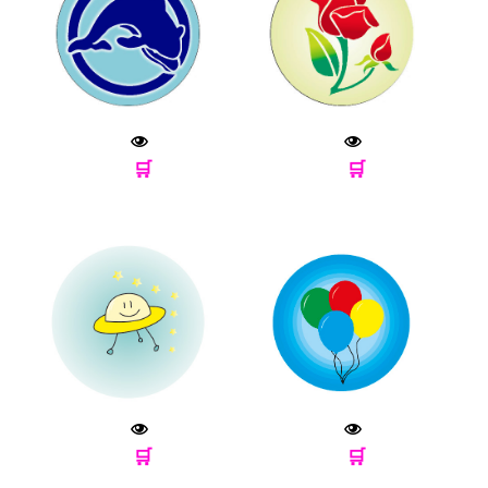
🛒
🛒
🛒
🛒