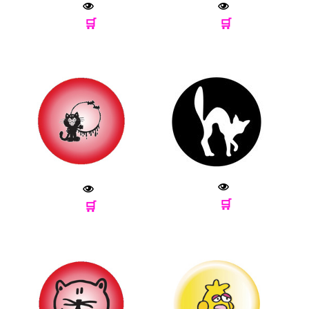
🛒
🛒
🛒
🛒