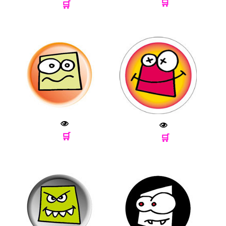
🛒
🛒
🛒
🛒