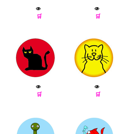
🛒
🛒
🛒
🛒