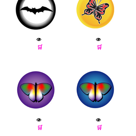
🛒
🛒
🛒
🛒