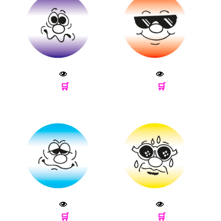
🛒
🛒
🛒
🛒