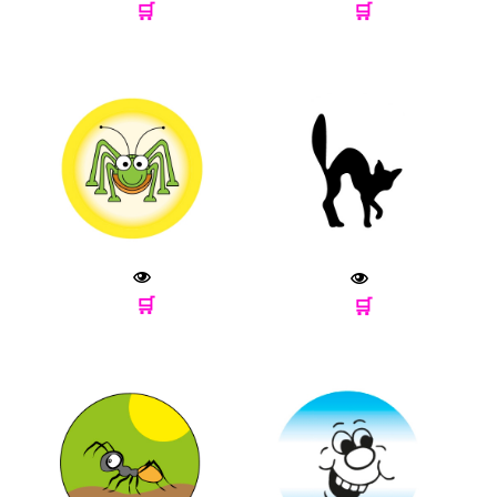
🛒
🛒
🛒
🛒