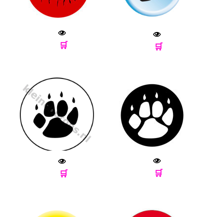
🛒
🛒
🛒
🛒