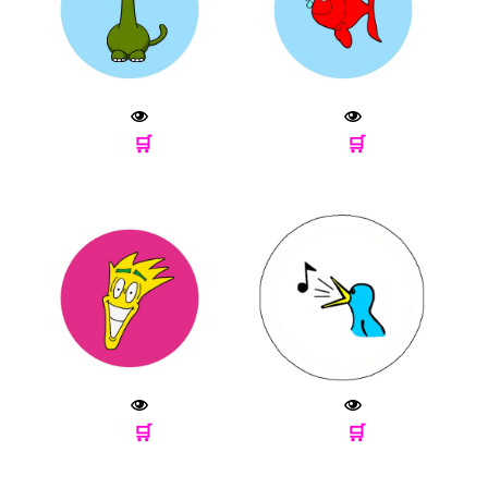
🛒
🛒
🛒
🛒