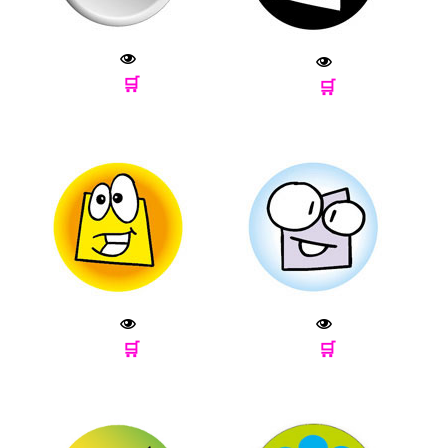
🛒
🛒
🛒
🛒