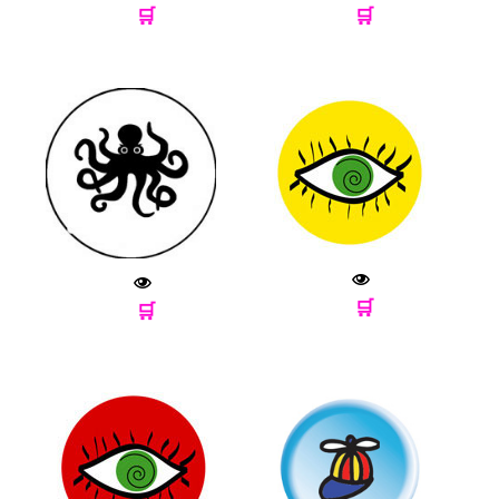
🛒
🛒
🛒
🛒