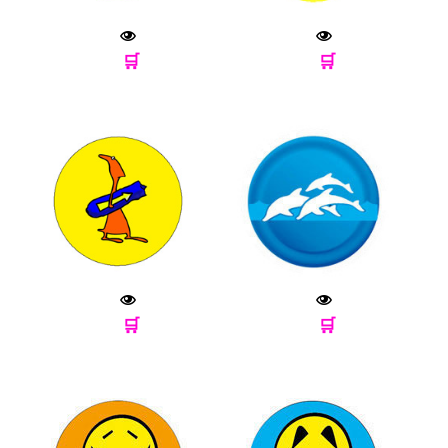
🛒
🛒
🛒
🛒