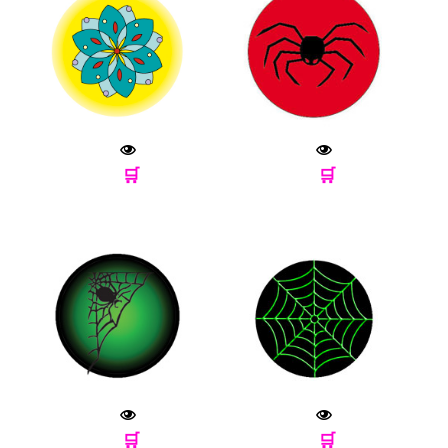
🛒
🛒
🛒
🛒