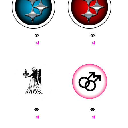
🛒
🛒
🛒
🛒