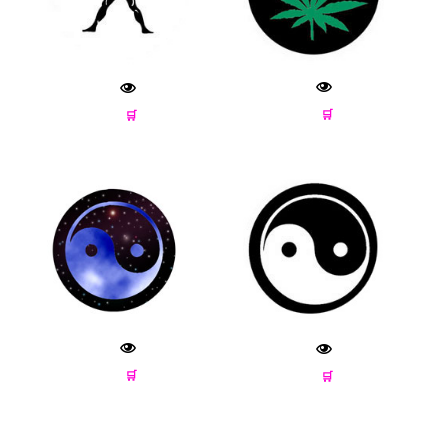
🛒
🛒
🛒
🛒