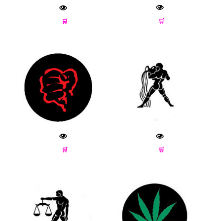
🛒
🛒
🛒
🛒