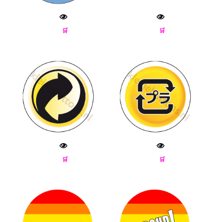
🛒
🛒
🛒
🛒