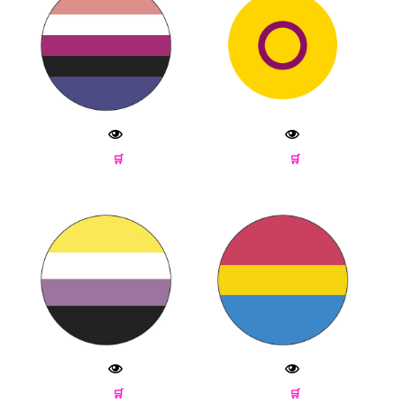
🛒
🛒
🛒
🛒