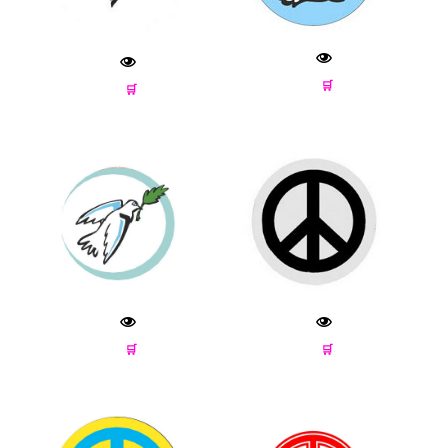
🛒
🛒
🛒
🛒