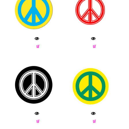
🛒
🛒
🛒
🛒