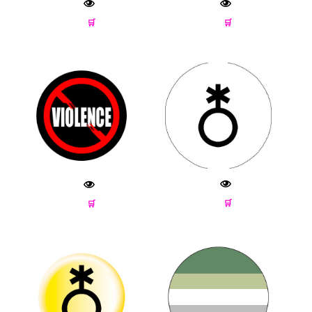
🛒
🛒
🛒
🛒