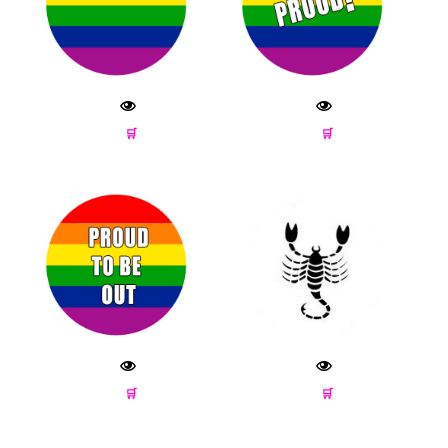
🛒
🛒
🛒
🛒