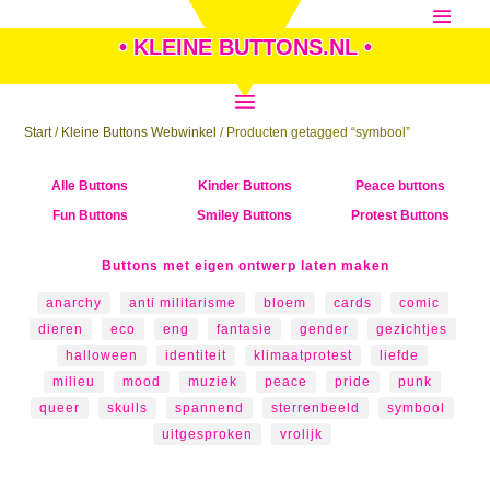
• KLEINE BUTTONS.NL •
Start
/
Kleine Buttons Webwinkel
/ Producten getagged “symbool”
Alle Buttons
Kinder Buttons
Peace buttons
Fun Buttons
Smiley Buttons
Protest Buttons
Buttons met eigen ontwerp laten maken
anarchy
anti militarisme
bloem
cards
comic
dieren
eco
eng
fantasie
gender
gezichtjes
halloween
identiteit
klimaatprotest
liefde
milieu
mood
muziek
peace
pride
punk
queer
skulls
spannend
sterrenbeeld
symbool
uitgesproken
vrolijk