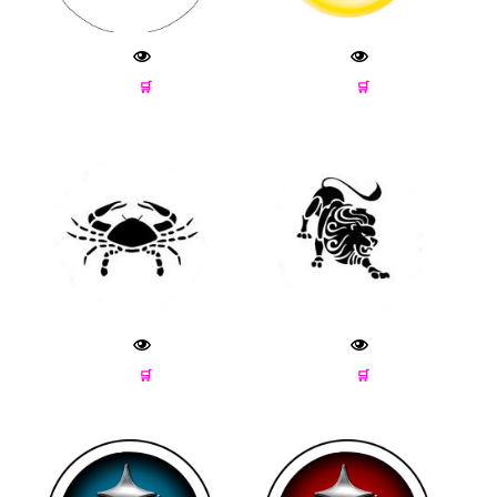
🛒
🛒
🛒
🛒