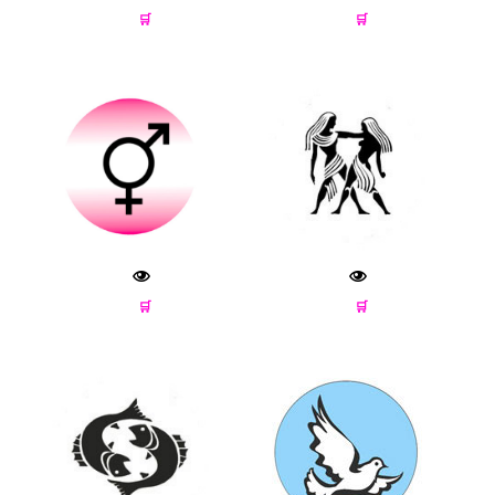
🛒
🛒
🛒
🛒