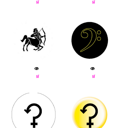
🛒
🛒
🛒
🛒