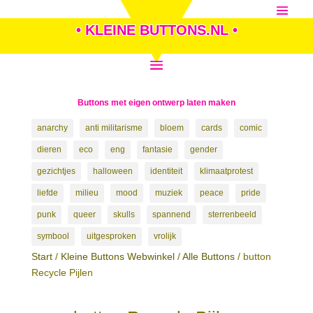
• KLEINE BUTTONS.NL •
Buttons met eigen ontwerp laten maken
anarchy
anti militarisme
bloem
cards
comic
dieren
eco
eng
fantasie
gender
gezichtjes
halloween
identiteit
klimaatprotest
liefde
milieu
mood
muziek
peace
pride
punk
queer
skulls
spannend
sterrenbeeld
symbool
uitgesproken
vrolijk
Start
/
Kleine Buttons Webwinkel
/
Alle Buttons
/ button
Recycle Pijlen