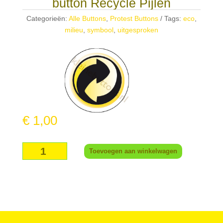
button Recycle Pijlen
Categorieën:
Alle Buttons
,
Protest Buttons
Tags:
eco
,
milieu
,
symbool
,
uitgesproken
€
1,00
button
Toevoegen aan winkelwagen
Recycle
Pijlen
aantal