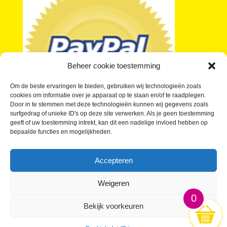
Beheer cookie toestemming
Om de beste ervaringen te bieden, gebruiken wij technologieën zoals
cookies om informatie over je apparaat op te slaan en/of te raadplegen.
Door in te stemmen met deze technologieën kunnen wij gegevens zoals
surfgedrag of unieke ID's op deze site verwerken. Als je geen toestemming
geeft of uw toestemming intrekt, kan dit een nadelige invloed hebben op
bepaalde functies en mogelijkheden.
Je vragen over kleine buttons beantwoord
Wat kosten Kleine Buttons?
Accepteren
Buttons laten maken in kleine oplage
Waar kan ik Kleine Buttons kopen?
Weigeren
0
Bekijk voorkeuren
KleineButtons.nl; De gróótste Kleine Buttons webwinkel