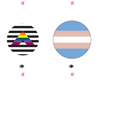
🛒
🛒
🛒
🛒