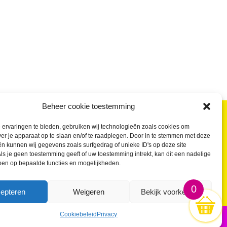
Beheer cookie toestemming
ervaringen te bieden, gebruiken wij technologieën zoals cookies om
ver je apparaat op te slaan en/of te raadplegen. Door in te stemmen met deze
ragen over kleine buttons beantwoord
Wat kosten Kleine Buttons?
n kunnen wij gegevens zoals surfgedrag of unieke ID's op deze site
ls je geen toestemming geeft of uw toestemming intrekt, kan dit een nadelige
Buttons laten maken in kleine oplage
ben op bepaalde functies en mogelijkheden.
Waar kan ik Kleine Buttons kopen?
0
epteren
Weigeren
Bekijk voorkeuren
Cookiebeleid
Privacy