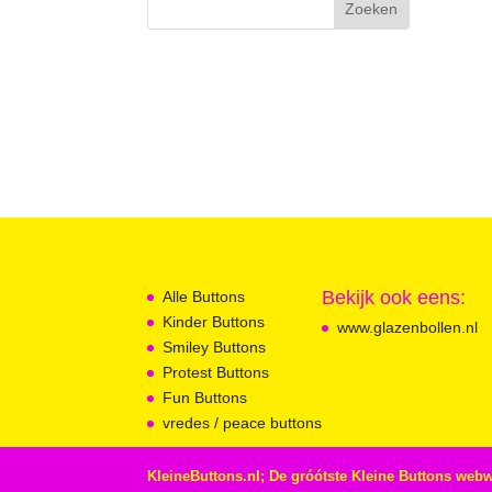
Bekijk ook eens:
Alle Buttons
Kinder Buttons
www.glazenbollen.nl
Smiley Buttons
Protest Buttons
Fun Buttons
vredes / peace buttons
KleineButtons.nl; De gróótste Kleine Buttons web