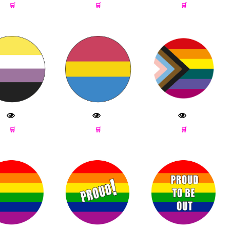
🛒
🛒
🛒
🛒
🛒
🛒