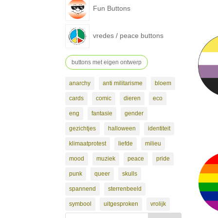
Fun Buttons
vredes / peace buttons
buttons met eigen ontwerp
anarchy
anti militarisme
bloem
cards
comic
dieren
eco
eng
fantasie
gender
gezichtjes
halloween
identiteit
klimaatprotest
liefde
milieu
mood
muziek
peace
pride
punk
queer
skulls
spannend
sterrenbeeld
symbool
uitgesproken
vrolijk