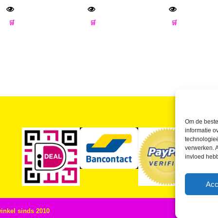
🛒
🛒
🛒
Om de beste 
informatie o
Je v
technologieë
verwerken. A
invloed heb
Acc
winkel sinds 2010