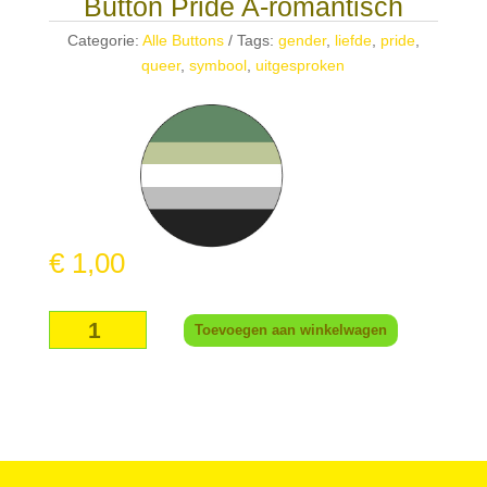
Button Pride A-romantisch
Categorie:
Alle Buttons
Tags:
gender
,
liefde
,
pride
,
queer
,
symbool
,
uitgesproken
€
1,00
Button
Toevoegen aan winkelwagen
Pride
A-
romantisch
aantal