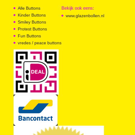
Bekijk ook eens:
Alle Buttons
Kinder Buttons
www.glazenbollen.nl
Smiley Buttons
Protest Buttons
Fun Buttons
vredes / peace buttons