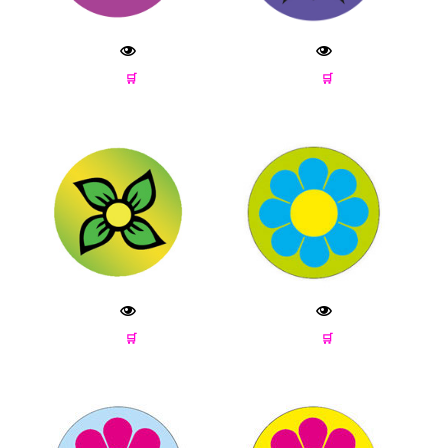
🛒
🛒
🛒
🛒