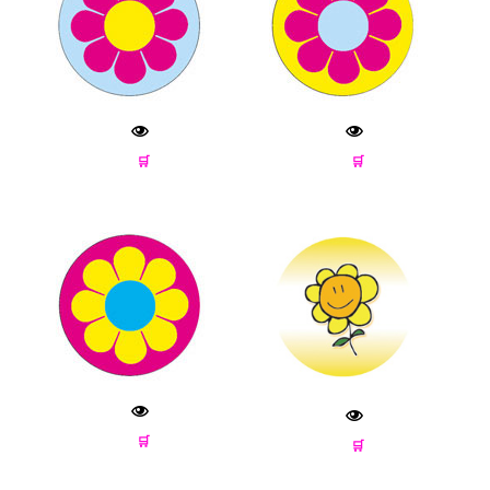
🛒
🛒
🛒
🛒