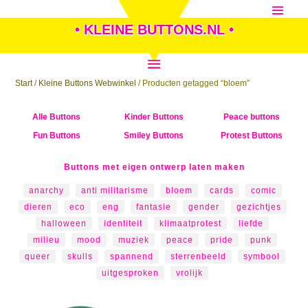
• KLEINE BUTTONS.NL •
Start
/
Kleine Buttons Webwinkel
/ Producten getagged “bloem”
Alle Buttons
Kinder Buttons
Peace buttons
Fun Buttons
Smiley Buttons
Protest Buttons
Buttons met eigen ontwerp laten maken
anarchy
anti militarisme
bloem
cards
comic
dieren
eco
eng
fantasie
gender
gezichtjes
halloween
identiteit
klimaatprotest
liefde
milieu
mood
muziek
peace
pride
punk
queer
skulls
spannend
sterrenbeeld
symbool
uitgesproken
vrolijk