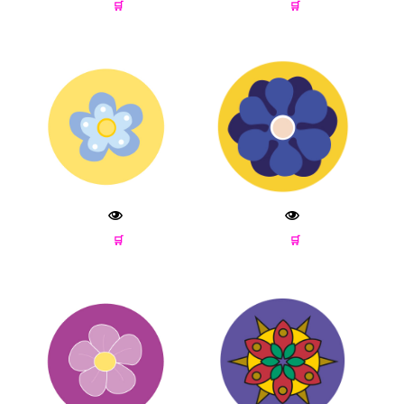
🛒
🛒
🛒
🛒