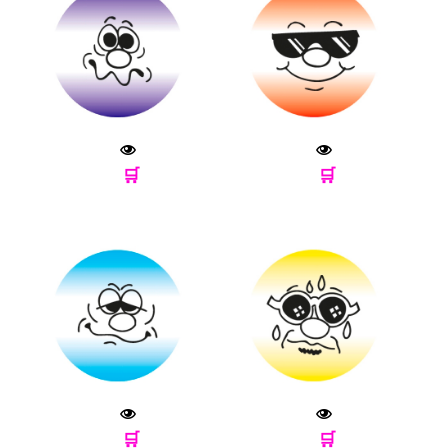
🛒
🛒
🛒
🛒