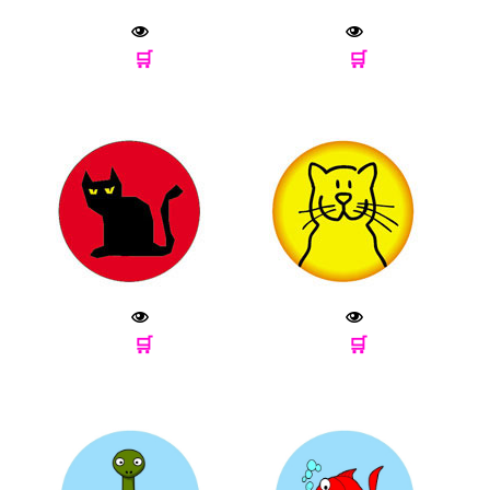
🛒
🛒
🛒
🛒