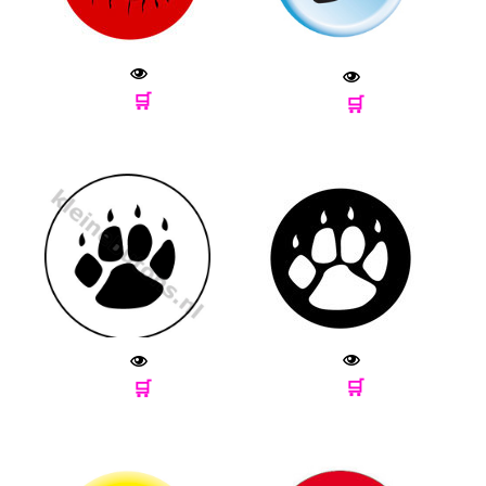
🛒
🛒
🛒
🛒