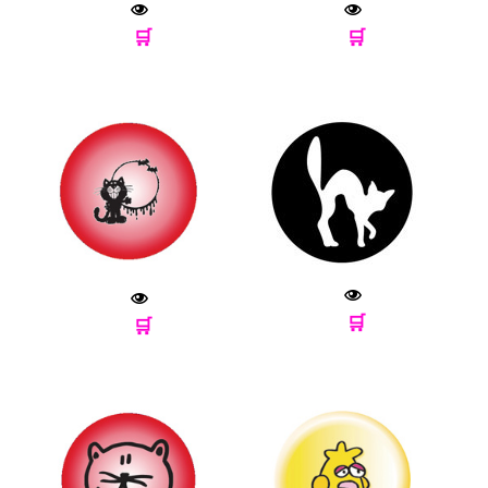
🛒
🛒
🛒
🛒