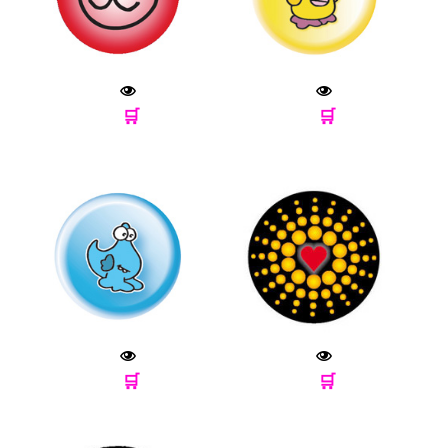
🛒
🛒
🛒
🛒