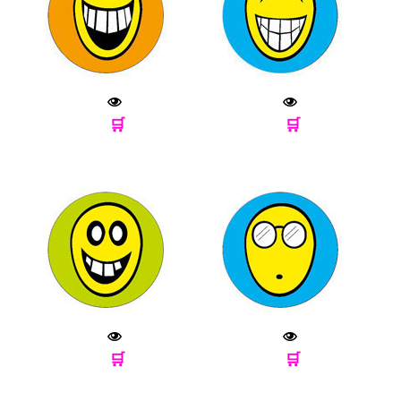
🛒
🛒
🛒
🛒