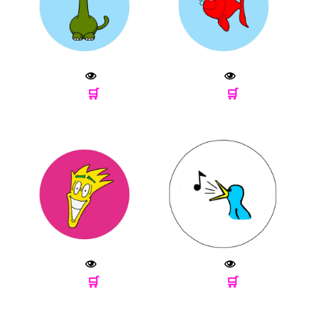
🛒
🛒
🛒
🛒