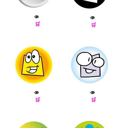
🛒
🛒
🛒
🛒