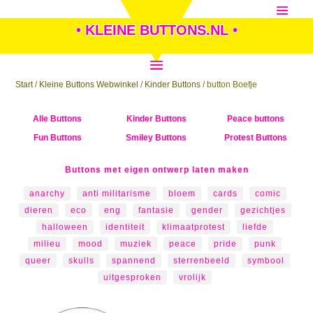
• KLEINE BUTTONS.NL •
Start
/
Kleine Buttons Webwinkel
/
Kinder Buttons
/ button Boefje
Alle Buttons
Kinder Buttons
Peace buttons
Fun Buttons
Smiley Buttons
Protest Buttons
Buttons met eigen ontwerp laten maken
anarchy
anti militarisme
bloem
cards
comic
dieren
eco
eng
fantasie
gender
gezichtjes
halloween
identiteit
klimaatprotest
liefde
milieu
mood
muziek
peace
pride
punk
queer
skulls
spannend
sterrenbeeld
symbool
uitgesproken
vrolijk