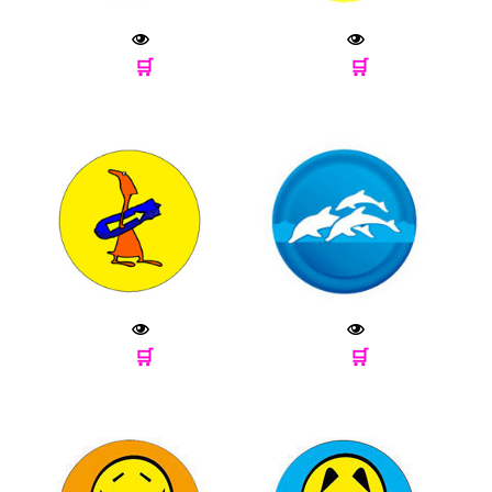
🛒
🛒
🛒
🛒