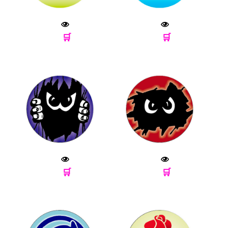
🛒
🛒
🛒
🛒