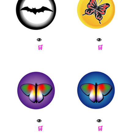
🛒
🛒
🛒
🛒