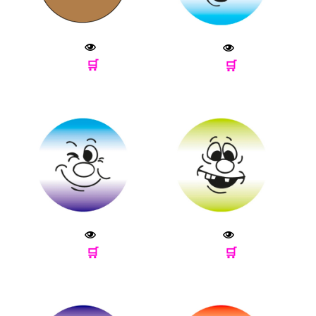
🛒
🛒
🛒
🛒