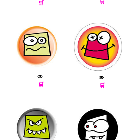
🛒
🛒
🛒
🛒