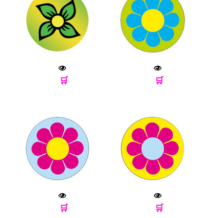
🛒
🛒
🛒
🛒