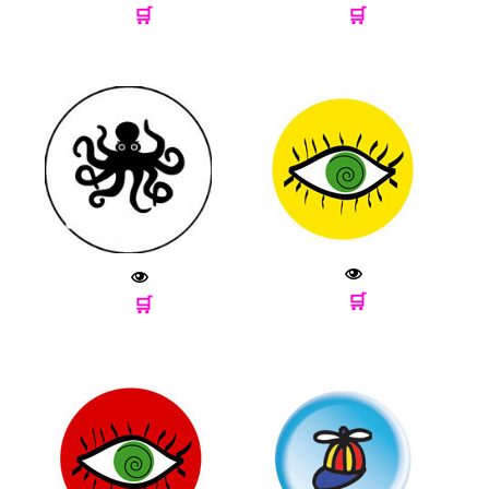
🛒
🛒
🛒
🛒