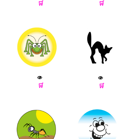
🛒
🛒
🛒
🛒