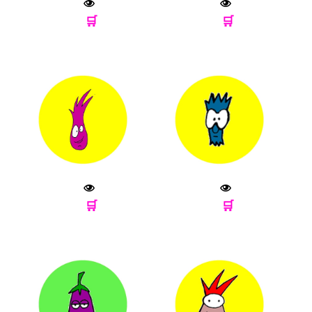
🛒
🛒
🛒
🛒