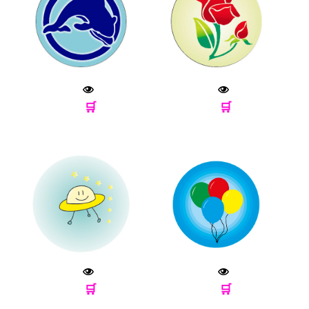
🛒
🛒
🛒
🛒