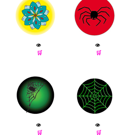
🛒
🛒
🛒
🛒