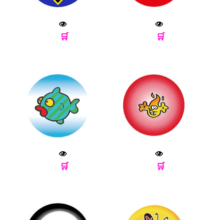
🛒
🛒
🛒
🛒