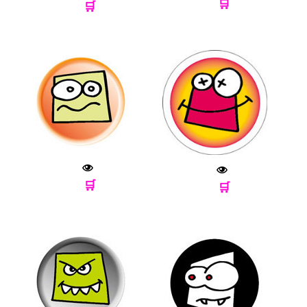
🛒
🛒
🛒
🛒