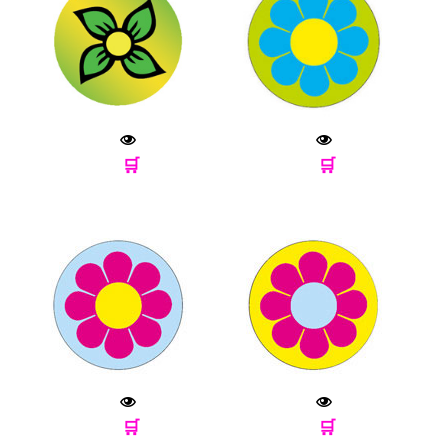
🛒
🛒
🛒
🛒