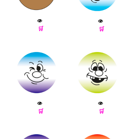
🛒
🛒
🛒
🛒