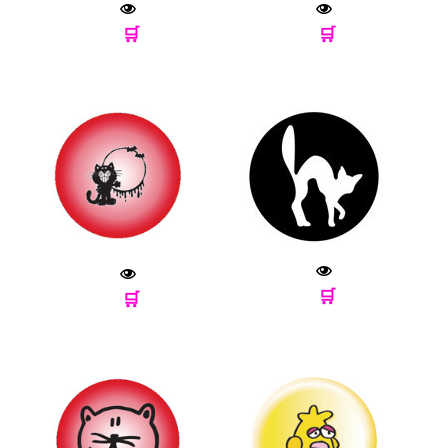
🛒
🛒
🛒
🛒