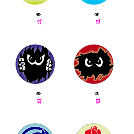
🛒
🛒
🛒
🛒