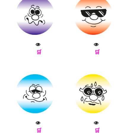
🛒
🛒
🛒
🛒