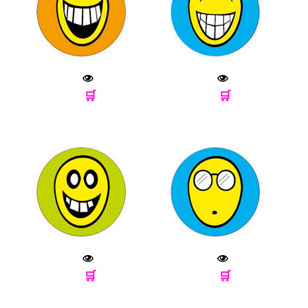
🛒
🛒
🛒
🛒