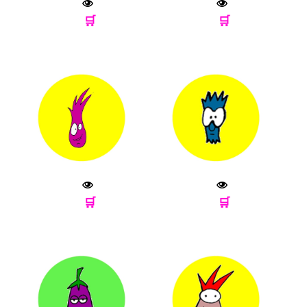
🛒
🛒
🛒
🛒