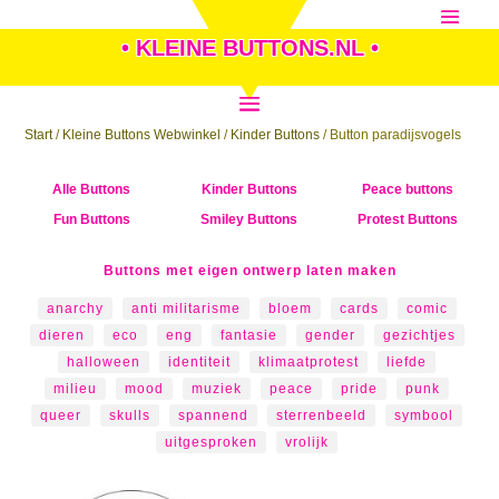
• KLEINE BUTTONS.NL •
Start
/
Kleine Buttons Webwinkel
/
Kinder Buttons
/ Button paradijsvogels
Alle Buttons
Kinder Buttons
Peace buttons
Fun Buttons
Smiley Buttons
Protest Buttons
Buttons met eigen ontwerp laten maken
anarchy
anti militarisme
bloem
cards
comic
dieren
eco
eng
fantasie
gender
gezichtjes
halloween
identiteit
klimaatprotest
liefde
milieu
mood
muziek
peace
pride
punk
queer
skulls
spannend
sterrenbeeld
symbool
uitgesproken
vrolijk