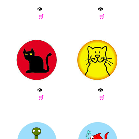
🛒
🛒
🛒
🛒