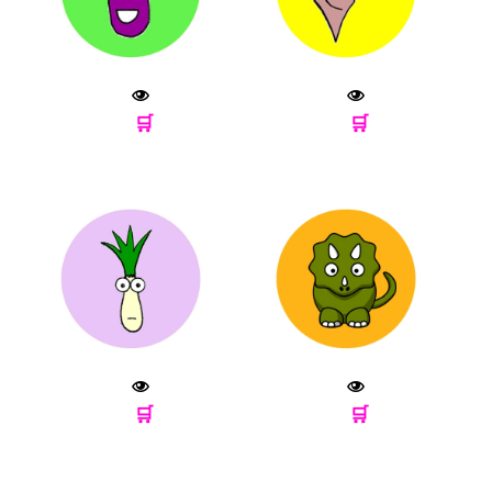
🛒
🛒
🛒
🛒