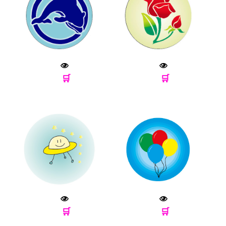
🛒
🛒
🛒
🛒