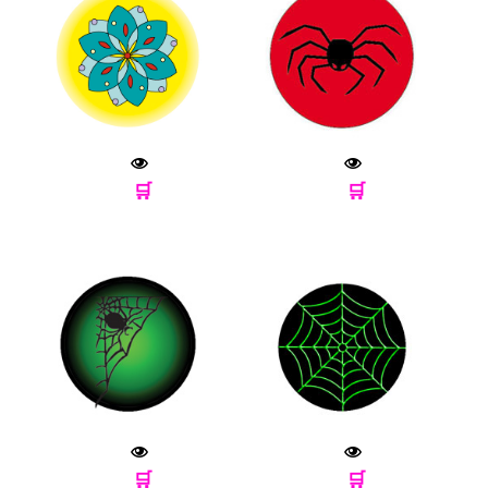
🛒
🛒
🛒
🛒