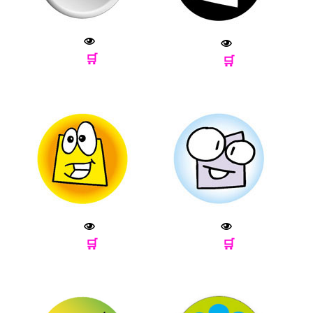
🛒
🛒
🛒
🛒