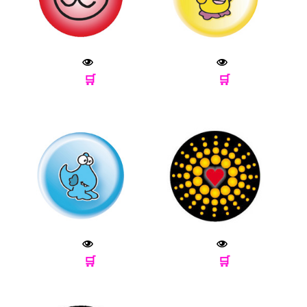
🛒
🛒
🛒
🛒