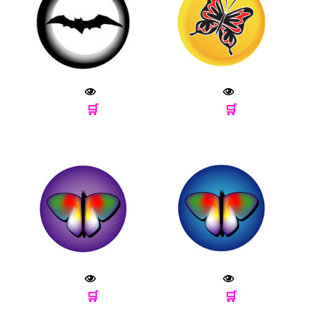
🛒
🛒
🛒
🛒