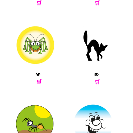
🛒
🛒
🛒
🛒