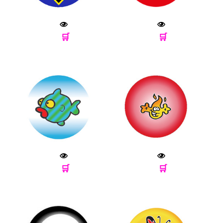
🛒
🛒
🛒
🛒