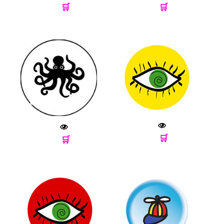
🛒
🛒
🛒
🛒