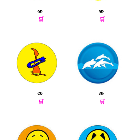
🛒
🛒
🛒
🛒