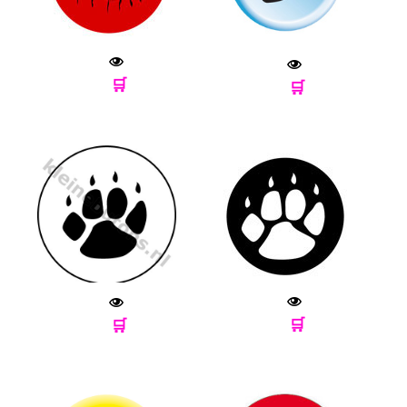
🛒
🛒
🛒
🛒