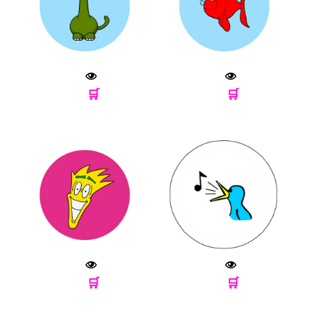
🛒
🛒
🛒
🛒