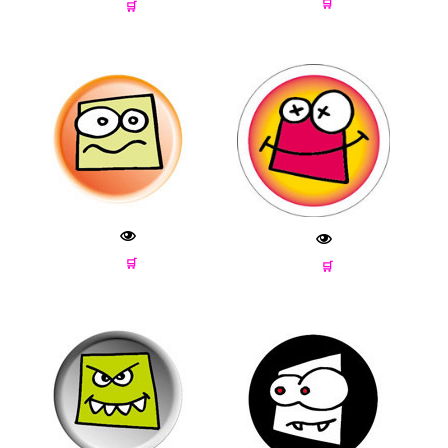
🛒
🛒
🛒
🛒