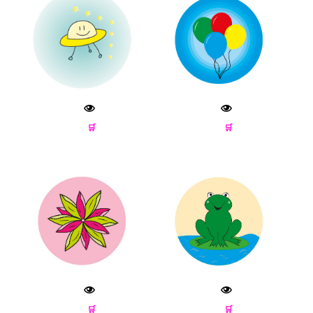
🛒
🛒
🛒
🛒