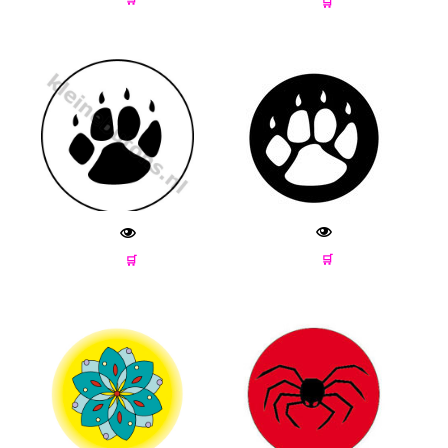
🛒
🛒
🛒