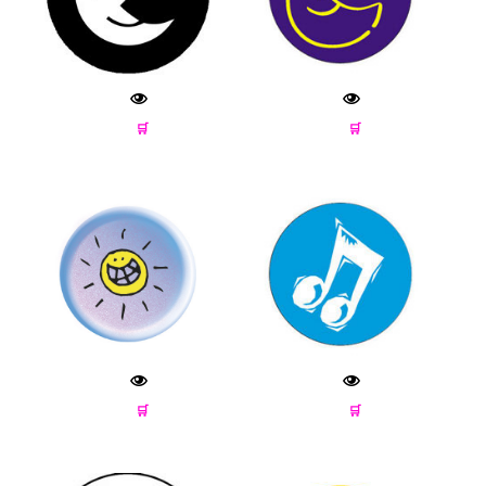
🛒
🛒
🛒
🛒