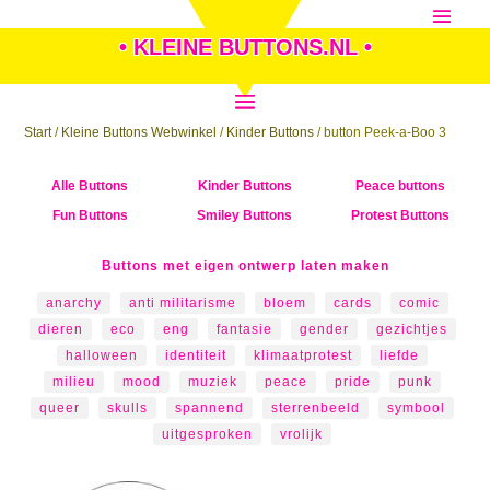
• KLEINE BUTTONS.NL •
Start
/
Kleine Buttons Webwinkel
/
Kinder Buttons
/ button Peek-a-Boo 3
Alle Buttons
Kinder Buttons
Peace buttons
Fun Buttons
Smiley Buttons
Protest Buttons
Buttons met eigen ontwerp laten maken
anarchy
anti militarisme
bloem
cards
comic
dieren
eco
eng
fantasie
gender
gezichtjes
halloween
identiteit
klimaatprotest
liefde
milieu
mood
muziek
peace
pride
punk
queer
skulls
spannend
sterrenbeeld
symbool
uitgesproken
vrolijk