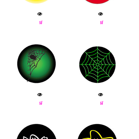
🛒
🛒
🛒
🛒