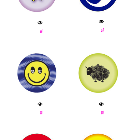
🛒
🛒
🛒
🛒