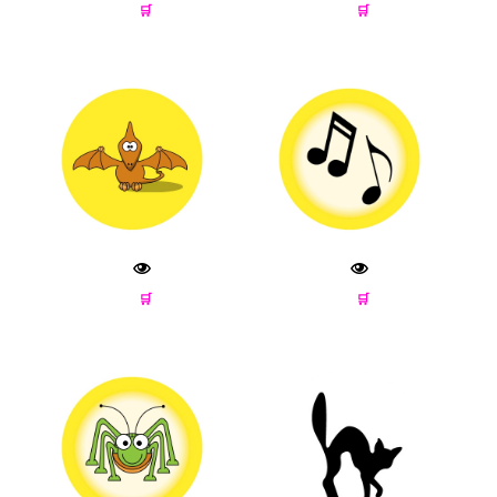
🛒
🛒
🛒
🛒