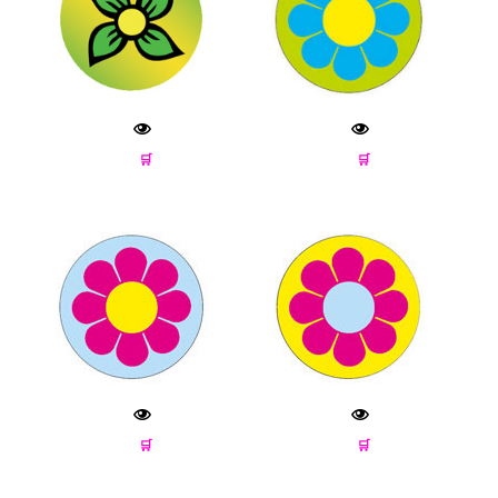
🛒
🛒
🛒
🛒