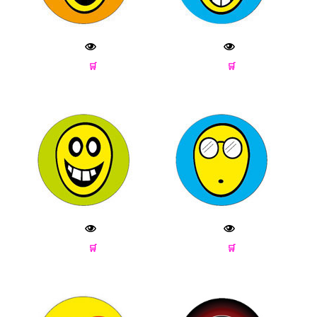
🛒
🛒
🛒
🛒