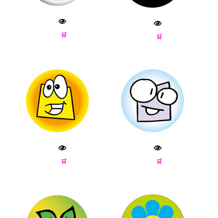
🛒
🛒
🛒
🛒