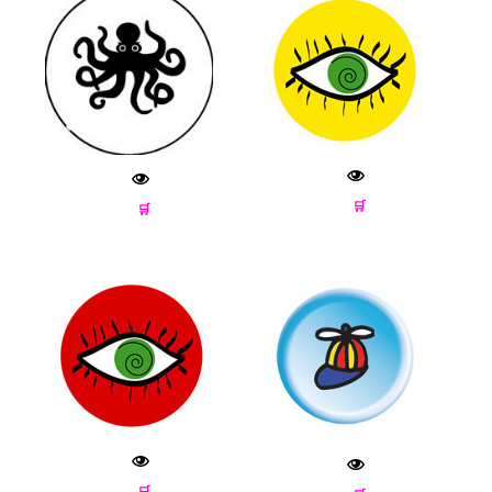
🛒
🛒
🛒