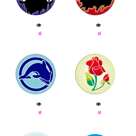
🛒
🛒
🛒
🛒