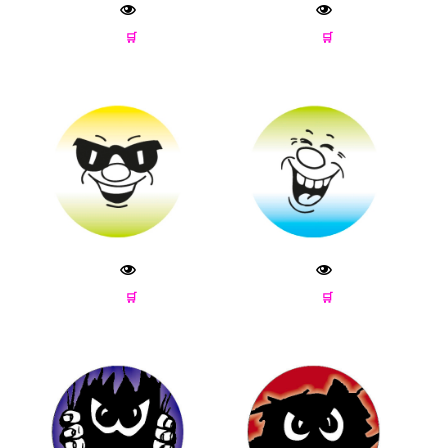
🛒
🛒
🛒
🛒