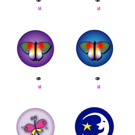
🛒
🛒
🛒
🛒