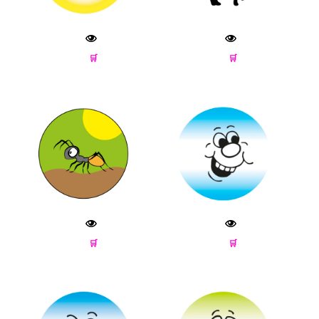
🛒
🛒
🛒
🛒