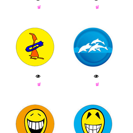
🛒
🛒
🛒
🛒