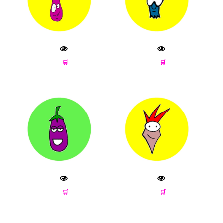
🛒
🛒
🛒
🛒