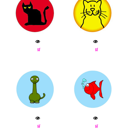
🛒
🛒
🛒
🛒