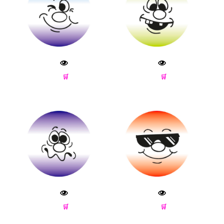
🛒
🛒
🛒
🛒