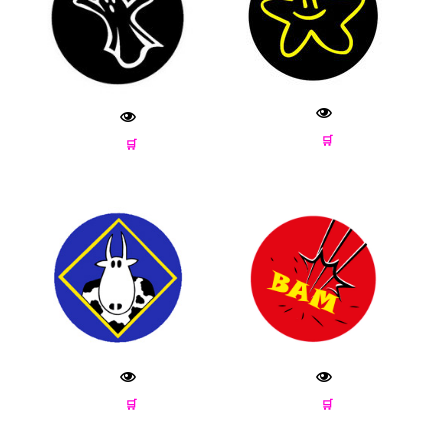
🛒
🛒
🛒
🛒