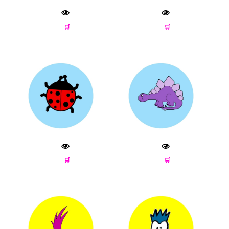
🛒
🛒
🛒
🛒