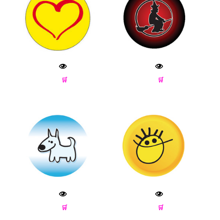
🛒
🛒
🛒
🛒