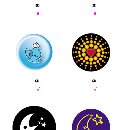
🛒
🛒
🛒
🛒