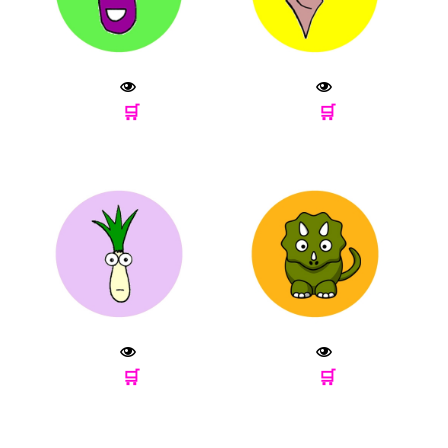
🛒
🛒
🛒
🛒