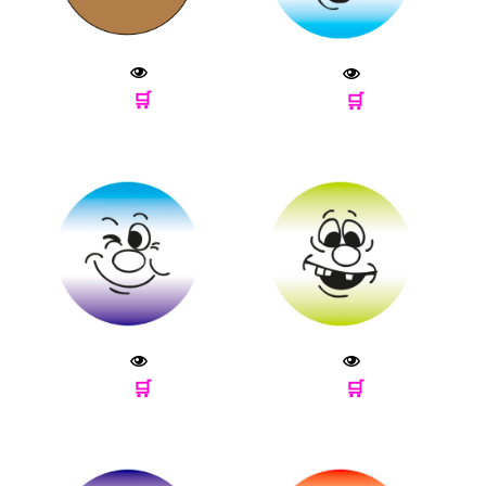
🛒
🛒
🛒
🛒