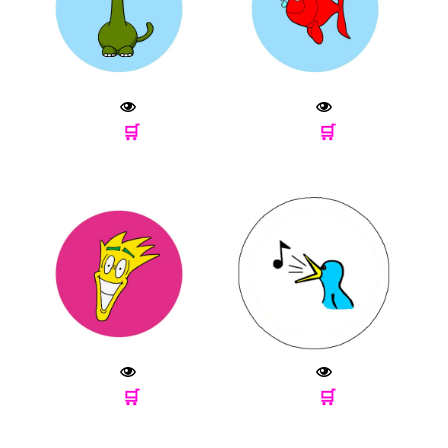
🛒
🛒
🛒
🛒