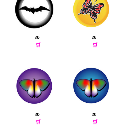
🛒
🛒
🛒
🛒