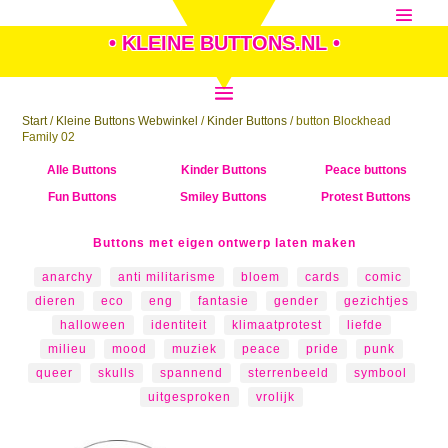
• KLEINE BUTTONS.NL •
Start
/
Kleine Buttons Webwinkel
/
Kinder Buttons
/ button Blockhead
Family 02
Alle Buttons
Kinder Buttons
Peace buttons
Fun Buttons
Smiley Buttons
Protest Buttons
Buttons met eigen ontwerp laten maken
anarchy
anti militarisme
bloem
cards
comic
dieren
eco
eng
fantasie
gender
gezichtjes
halloween
identiteit
klimaatprotest
liefde
milieu
mood
muziek
peace
pride
punk
queer
skulls
spannend
sterrenbeeld
symbool
uitgesproken
vrolijk