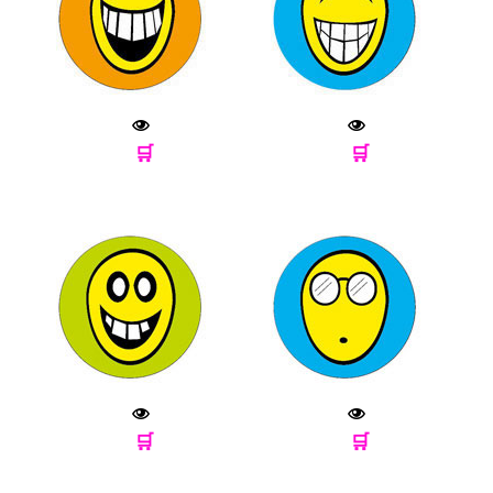
🛒
🛒
🛒
🛒