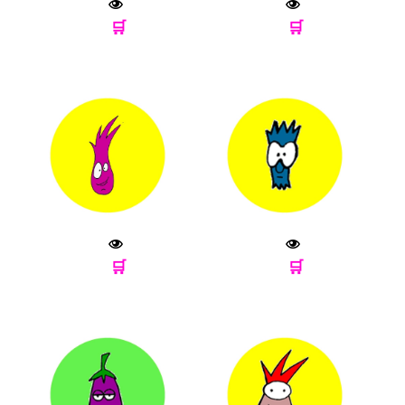
🛒
🛒
🛒
🛒