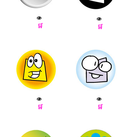
🛒
🛒
🛒
🛒