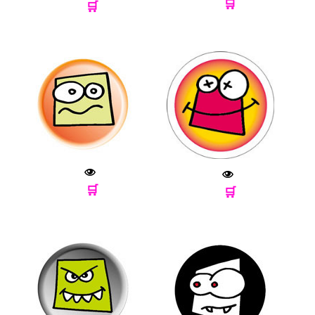
🛒
🛒
🛒
🛒