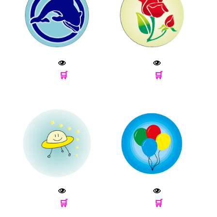
🛒
🛒
🛒
🛒