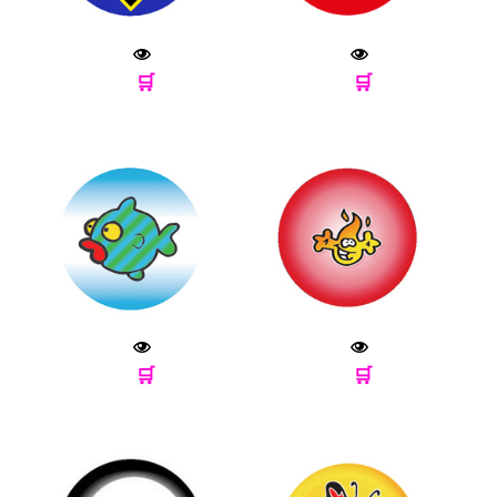
🛒
🛒
🛒
🛒