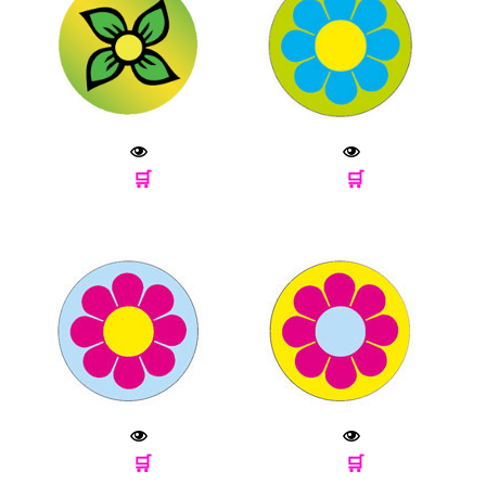
🛒
🛒
🛒
🛒