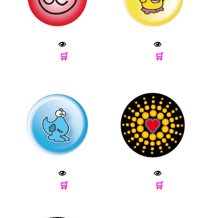
🛒
🛒
🛒
🛒