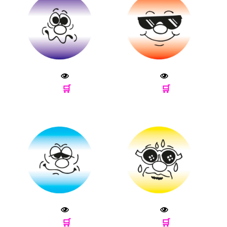
🛒
🛒
🛒
🛒