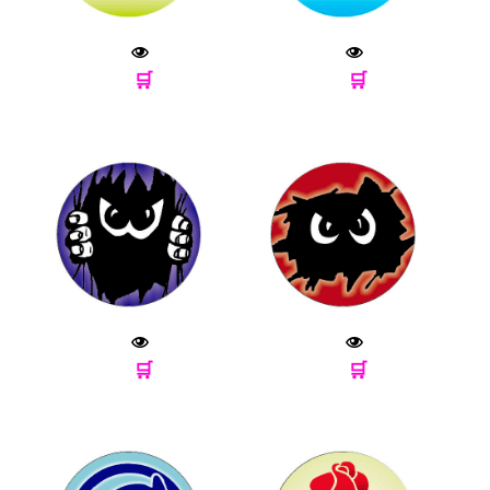
🛒
🛒
🛒
🛒