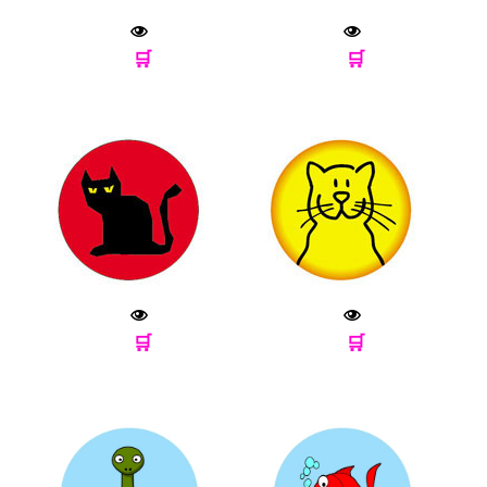
🛒
🛒
🛒
🛒