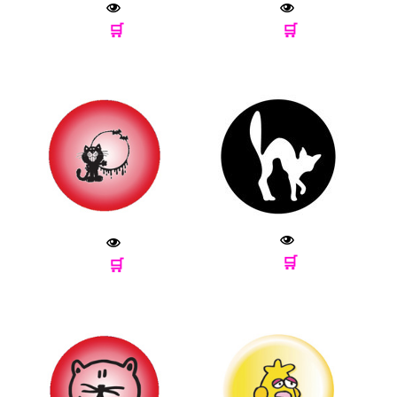
🛒
🛒
🛒
🛒