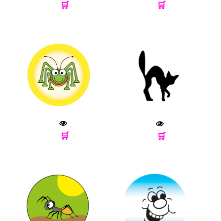
🛒
🛒
🛒
🛒