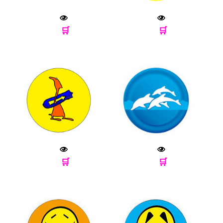
🛒
🛒
🛒
🛒