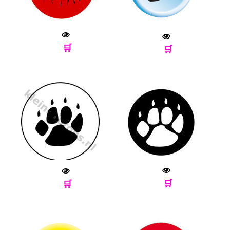
🛒
🛒
🛒
🛒