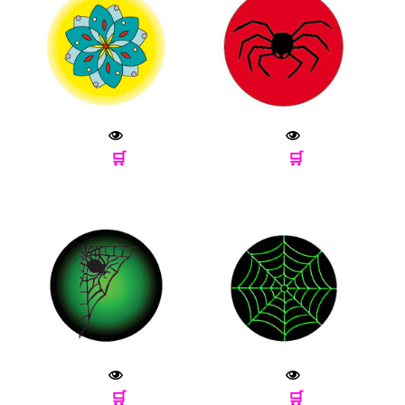
🛒
🛒
🛒
🛒