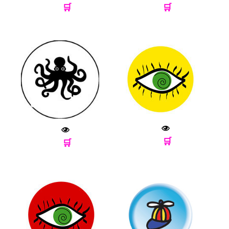
🛒
🛒
🛒
🛒