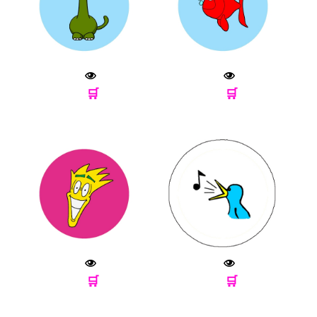
🛒
🛒
🛒
🛒