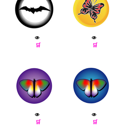
🛒
🛒
🛒
🛒