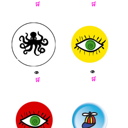
🛒
🛒
🛒
🛒