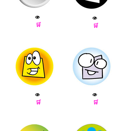
🛒
🛒
🛒
🛒