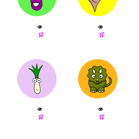
🛒
🛒
🛒
🛒