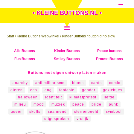
• KLEINE BUTTONS.NL •
Start
/
Kleine Buttons Webwinkel
/
Kinder Buttons
/ button dino slow
Alle Buttons
Kinder Buttons
Peace buttons
Fun Buttons
Smiley Buttons
Protest Buttons
Buttons met eigen ontwerp laten maken
anarchy
anti militarisme
bloem
cards
comic
dieren
eco
eng
fantasie
gender
gezichtjes
halloween
identiteit
klimaatprotest
liefde
milieu
mood
muziek
peace
pride
punk
queer
skulls
spannend
sterrenbeeld
symbool
uitgesproken
vrolijk