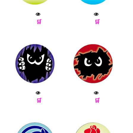
🛒
🛒
🛒
🛒