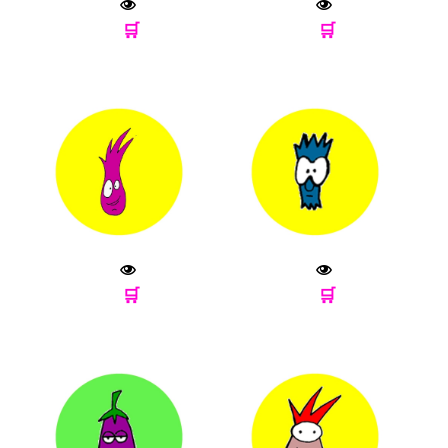
🛒
🛒
🛒
🛒