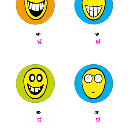
🛒
🛒
🛒
🛒