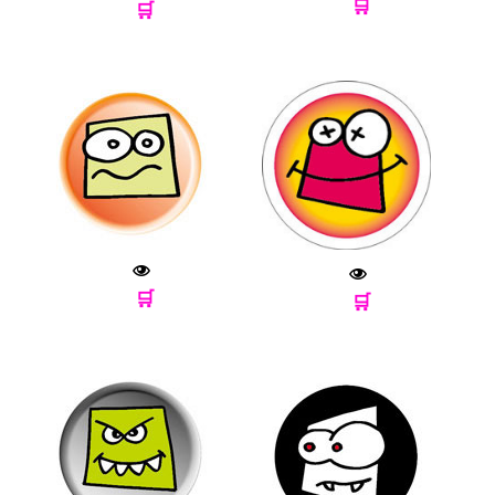
🛒
🛒
🛒
🛒