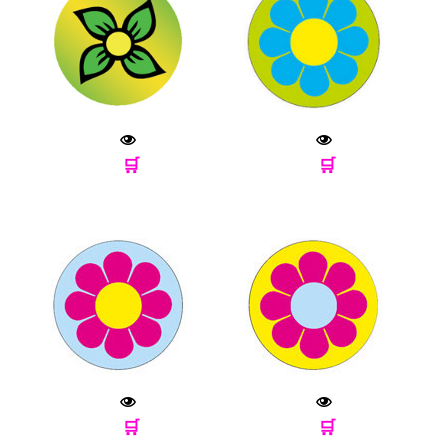
🛒
🛒
🛒
🛒