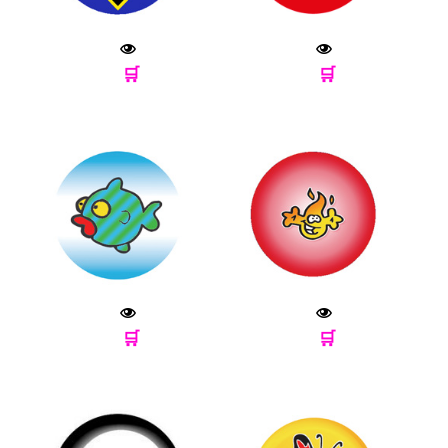
🛒
🛒
🛒
🛒