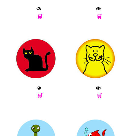
🛒
🛒
🛒
🛒