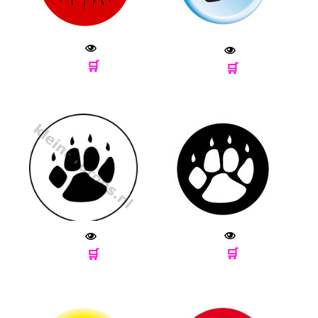
🛒
🛒
🛒
🛒