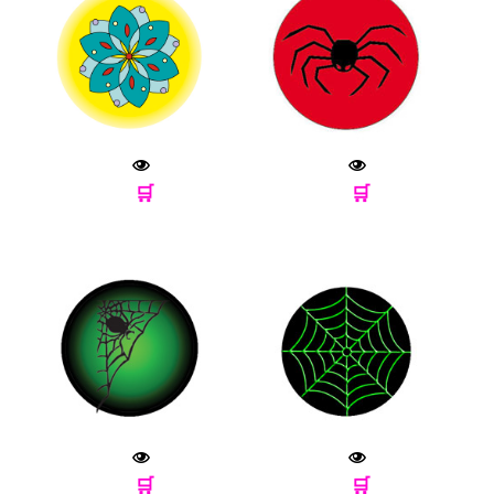
🛒
🛒
🛒
🛒