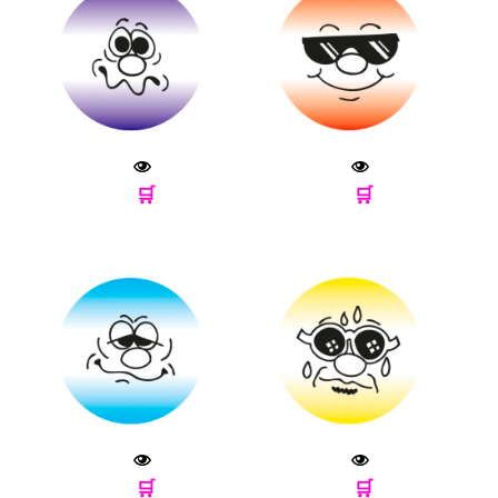
🛒
🛒
🛒
🛒