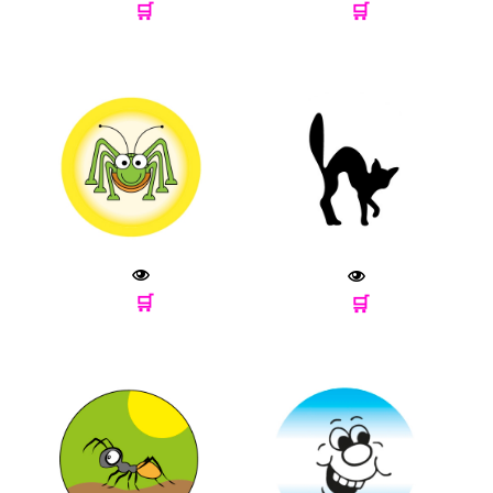
🛒
🛒
🛒
🛒