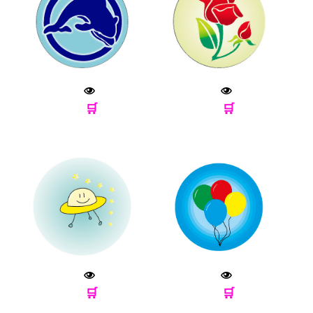
🛒
🛒
🛒
🛒