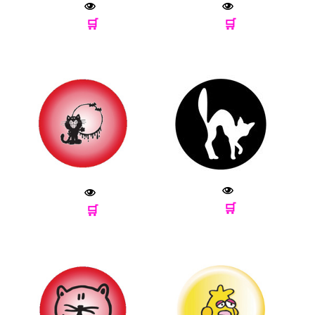
🛒
🛒
🛒
🛒