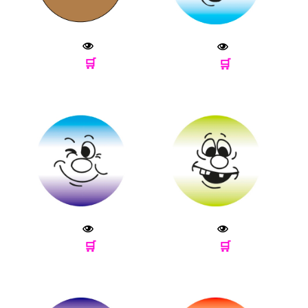
🛒
🛒
🛒
🛒