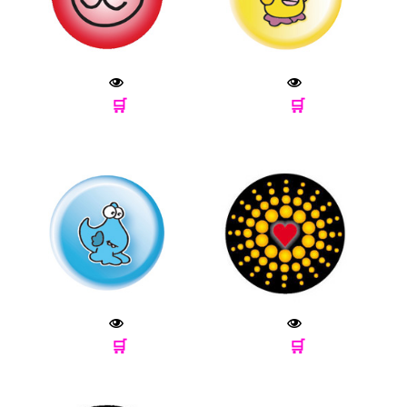
🛒
🛒
🛒
🛒