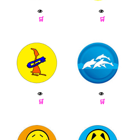
🛒
🛒
🛒
🛒