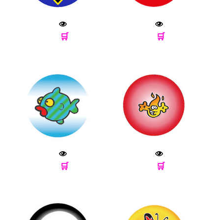
🛒
🛒
🛒
🛒