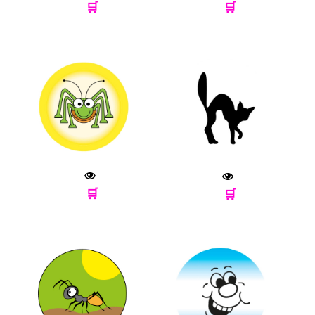
🛒
🛒
🛒
🛒