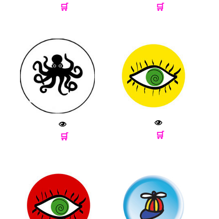
🛒
🛒
🛒
🛒