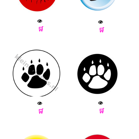
🛒
🛒
🛒
🛒