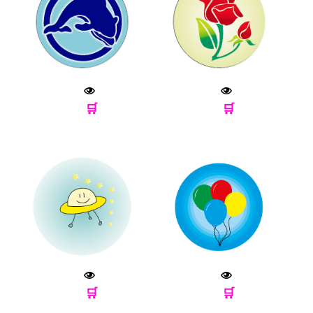
🛒
🛒
🛒
🛒