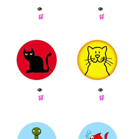
🛒
🛒
🛒
🛒