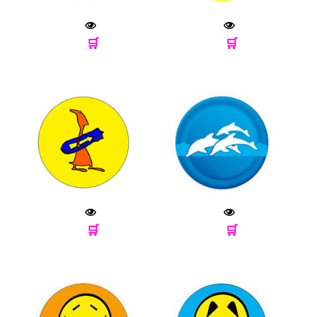
🛒
🛒
🛒
🛒