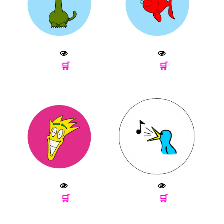
🛒
🛒
🛒
🛒