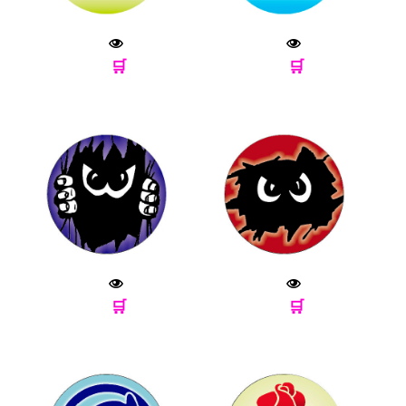
🛒
🛒
🛒
🛒