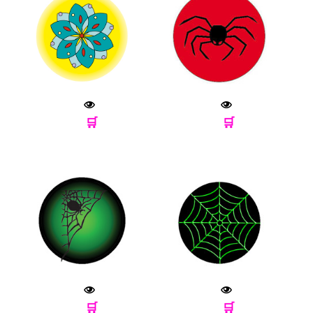
🛒
🛒
🛒
🛒