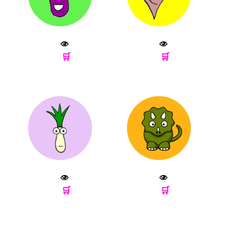
🛒
🛒
🛒
🛒