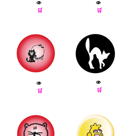
🛒
🛒
🛒
🛒