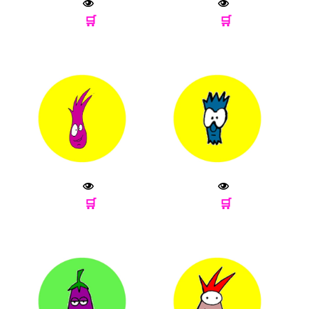
🛒
🛒
🛒
🛒