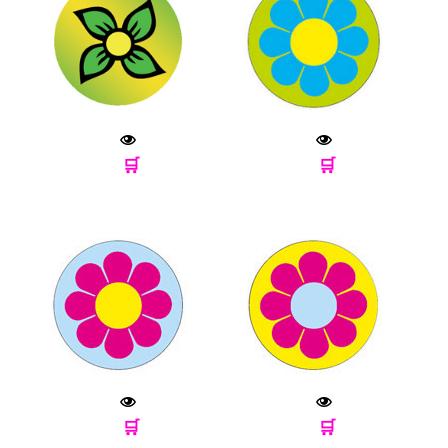
🛒
🛒
🛒
🛒