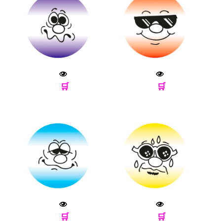
🛒
🛒
🛒
🛒