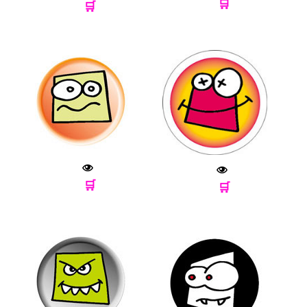
🛒
🛒
🛒
🛒