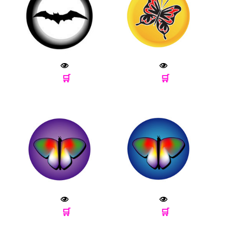
🛒
🛒
🛒
🛒