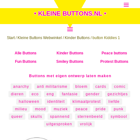
• KLEINE BUTTONS.NL •
Start
/
Kleine Buttons Webwinkel
/
Kinder Buttons
/ button Kiddies 1
Alle Buttons
Kinder Buttons
Peace buttons
Fun Buttons
Smiley Buttons
Protest Buttons
Buttons met eigen ontwerp laten maken
anarchy
anti militarisme
bloem
cards
comic
dieren
eco
eng
fantasie
gender
gezichtjes
halloween
identiteit
klimaatprotest
liefde
milieu
mood
muziek
peace
pride
punk
queer
skulls
spannend
sterrenbeeld
symbool
uitgesproken
vrolijk