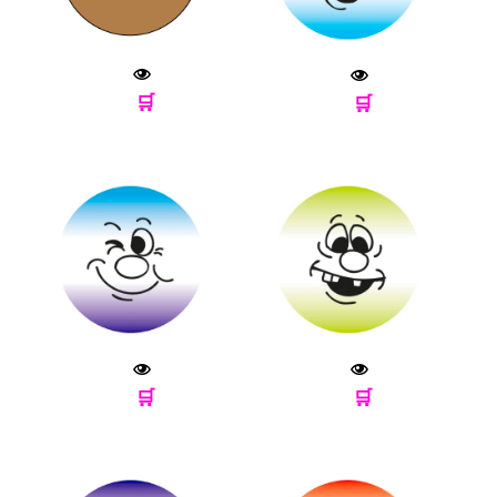
🛒
🛒
🛒
🛒