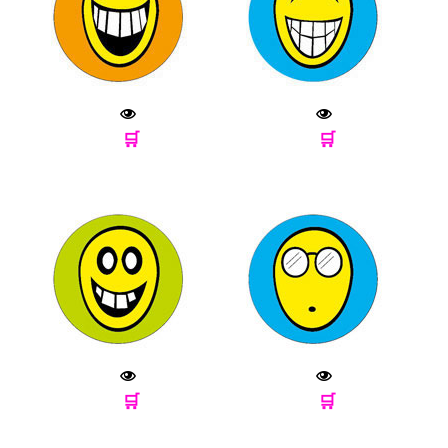
🛒
🛒
🛒
🛒