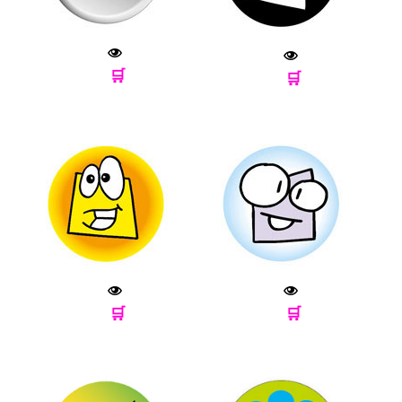
🛒
🛒
🛒
🛒