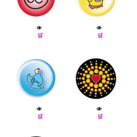
🛒
🛒
🛒
🛒