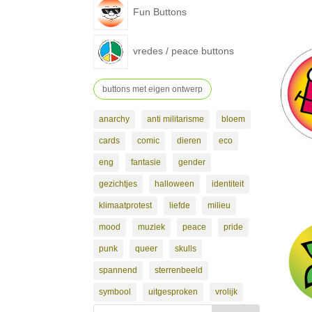
Fun Buttons
vredes / peace buttons
buttons met eigen ontwerp
anarchy
anti militarisme
bloem
cards
comic
dieren
eco
eng
fantasie
gender
gezichtjes
halloween
identiteit
klimaatprotest
liefde
milieu
mood
muziek
peace
pride
punk
queer
skulls
spannend
sterrenbeeld
symbool
uitgesproken
vrolijk