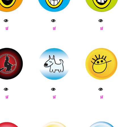
🛒
🛒
🛒
🛒
🛒
🛒