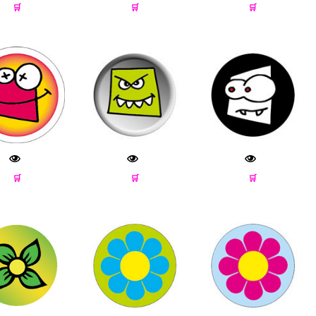
🛒
🛒
🛒
🛒
🛒
🛒