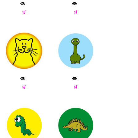
🛒
🛒
🛒
🛒