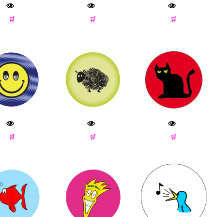
🛒
🛒
🛒
🛒
🛒
🛒