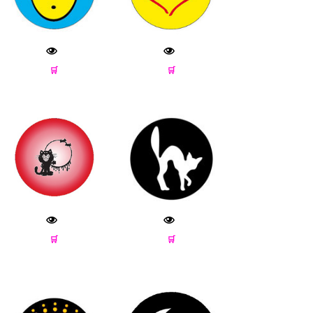
🛒
🛒
🛒
🛒