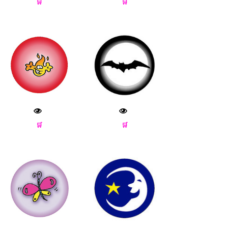
🛒
🛒
🛒
🛒