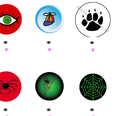
🛒
🛒
🛒