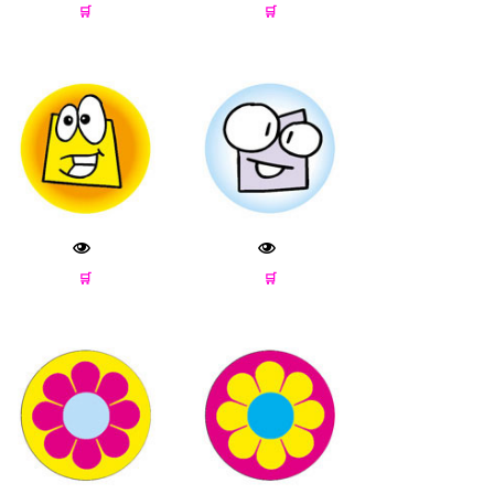
🛒
🛒
🛒
🛒