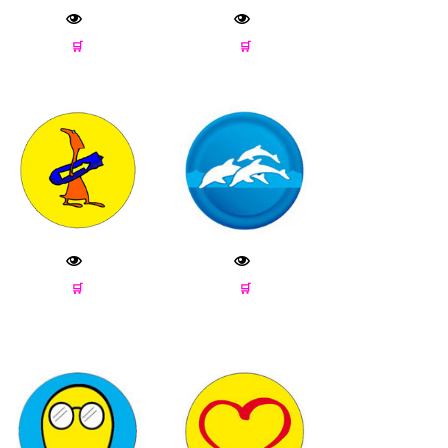
🛒
🛒
🛒
🛒