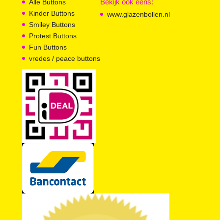
Bekijk ook eens:
Alle Buttons
Kinder Buttons
www.glazenbollen.nl
Smiley Buttons
Protest Buttons
Fun Buttons
vredes / peace buttons