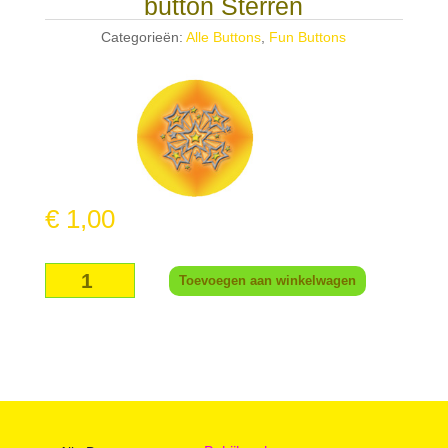
button Sterren
Categorieën:
Alle Buttons
,
Fun Buttons
€
1,00
button
Toevoegen aan winkelwagen
Sterren
aantal