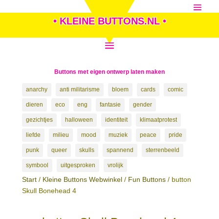
• KLEINE BUTTONS.NL •
Buttons met eigen ontwerp laten maken
anarchy
anti militarisme
bloem
cards
comic
dieren
eco
eng
fantasie
gender
gezichtjes
halloween
identiteit
klimaatprotest
liefde
milieu
mood
muziek
peace
pride
punk
queer
skulls
spannend
sterrenbeeld
symbool
uitgesproken
vrolijk
Start
/
Kleine Buttons Webwinkel
/
Fun Buttons
/ button
Skull Bonehead 4