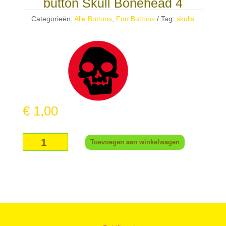
button Skull Bonehead 4
Categorieën:
Alle Buttons
,
Fun Buttons
Tag:
skulls
€
1,00
button
Toevoegen aan winkelwagen
Skull
Bonehead
4
aantal