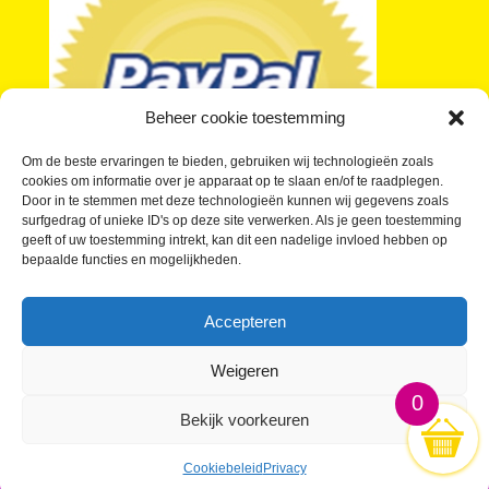
Beheer cookie toestemming
Om de beste ervaringen te bieden, gebruiken wij technologieën zoals
cookies om informatie over je apparaat op te slaan en/of te raadplegen.
Door in te stemmen met deze technologieën kunnen wij gegevens zoals
surfgedrag of unieke ID's op deze site verwerken. Als je geen toestemming
geeft of uw toestemming intrekt, kan dit een nadelige invloed hebben op
bepaalde functies en mogelijkheden.
Je vragen over kleine buttons beantwoord
Wat kosten Kleine Buttons?
Accepteren
Buttons laten maken in kleine oplage
Waar kan ik Kleine Buttons kopen?
Weigeren
0
Bekijk voorkeuren
KleineButtons.nl; De gróótste Kleine Buttons webwinkel
sinds 2010
Cookiebeleid
Privacy