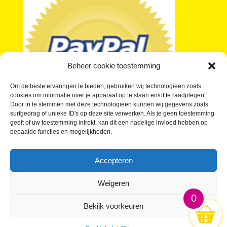
Beheer cookie toestemming
Om de beste ervaringen te bieden, gebruiken wij technologieën zoals
cookies om informatie over je apparaat op te slaan en/of te raadplegen.
Door in te stemmen met deze technologieën kunnen wij gegevens zoals
surfgedrag of unieke ID's op deze site verwerken. Als je geen toestemming
geeft of uw toestemming intrekt, kan dit een nadelige invloed hebben op
bepaalde functies en mogelijkheden.
Je vragen over kleine buttons beantwoord
Wat kosten Kleine Buttons?
Accepteren
Buttons laten maken in kleine oplage
Waar kan ik Kleine Buttons kopen?
Weigeren
0
Bekijk voorkeuren
KleineButtons.nl; De gróótste Kleine Buttons webwinkel