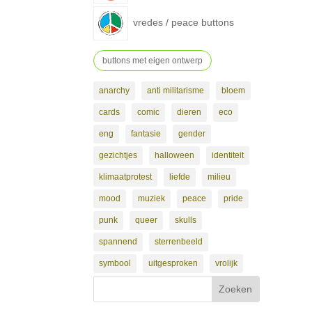
vredes / peace buttons
buttons met eigen ontwerp
anarchy
anti militarisme
bloem
cards
comic
dieren
eco
eng
fantasie
gender
gezichtjes
halloween
identiteit
klimaatprotest
liefde
milieu
mood
muziek
peace
pride
punk
queer
skulls
spannend
sterrenbeeld
symbool
uitgesproken
vrolijk