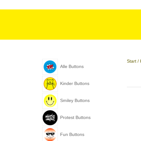
Start
/
Alle Buttons
Kinder Buttons
Smiley Buttons
Protest Buttons
Fun Buttons