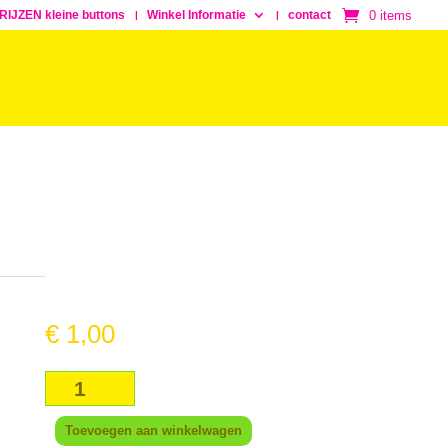
0 items
RIJZEN kleine buttons
Winkel Informatie
contact
€
1,00
button
Naughty
aantal
Toevoegen aan winkelwagen