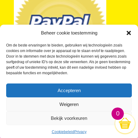
Beheer cookie toestemming
Om de beste ervaringen te bieden, gebruiken wij technologieën zoals
cookies om informatie over je apparaat op te slaan en/of te raadplegen.
Door in te stemmen met deze technologieën kunnen wij gegevens zoals
surfgedrag of unieke ID's op deze site verwerken. Als je geen toestemming
geeft of uw toestemming intrekt, kan dit een nadelige invloed hebben op
bepaalde functies en mogelijkheden.
Je vragen over kleine buttons beantwoord
Wat kosten Kleine Buttons?
Accepteren
Buttons laten maken in kleine oplage
Waar kan ik Kleine Buttons kopen?
Weigeren
0
Bekijk voorkeuren
KleineButtons.nl; De gróótste Kleine Buttons webwinkel
Cookiebeleid
Privacy
sinds 2010