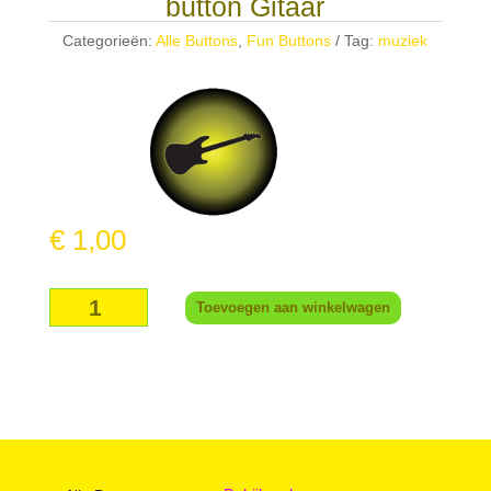
button Gitaar
Categorieën:
Alle Buttons
,
Fun Buttons
Tag:
muziek
€
1,00
button
Toevoegen aan winkelwagen
Gitaar
aantal