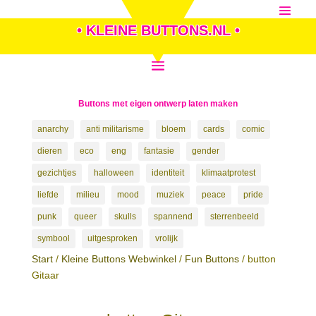
• KLEINE BUTTONS.NL •
Buttons met eigen ontwerp laten maken
anarchy
anti militarisme
bloem
cards
comic
dieren
eco
eng
fantasie
gender
gezichtjes
halloween
identiteit
klimaatprotest
liefde
milieu
mood
muziek
peace
pride
punk
queer
skulls
spannend
sterrenbeeld
symbool
uitgesproken
vrolijk
Start
/
Kleine Buttons Webwinkel
/
Fun Buttons
/ button
Gitaar