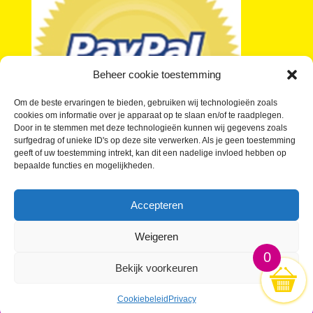
Beheer cookie toestemming
Om de beste ervaringen te bieden, gebruiken wij technologieën zoals
cookies om informatie over je apparaat op te slaan en/of te raadplegen.
Door in te stemmen met deze technologieën kunnen wij gegevens zoals
surfgedrag of unieke ID's op deze site verwerken. Als je geen toestemming
geeft of uw toestemming intrekt, kan dit een nadelige invloed hebben op
bepaalde functies en mogelijkheden.
Je vragen over kleine buttons beantwoord
Wat kosten Kleine Buttons?
Accepteren
Buttons laten maken in kleine oplage
Waar kan ik Kleine Buttons kopen?
Weigeren
0
Bekijk voorkeuren
KleineButtons.nl; De gróótste Kleine Buttons webwinkel
Cookiebeleid
Privacy
sinds 2010