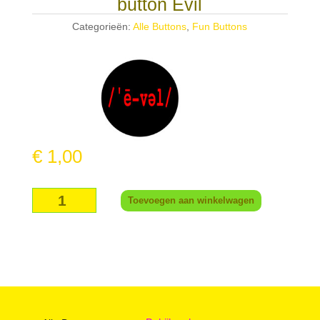
button Evil
Categorieën:
Alle Buttons
,
Fun Buttons
€
1,00
button
Toevoegen aan winkelwagen
Evil
aantal