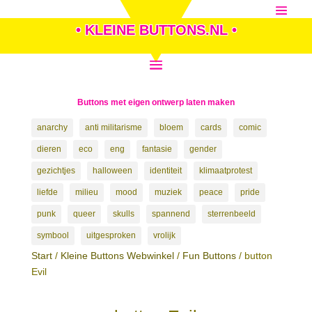
• KLEINE BUTTONS.NL •
Buttons met eigen ontwerp laten maken
anarchy
anti militarisme
bloem
cards
comic
dieren
eco
eng
fantasie
gender
gezichtjes
halloween
identiteit
klimaatprotest
liefde
milieu
mood
muziek
peace
pride
punk
queer
skulls
spannend
sterrenbeeld
symbool
uitgesproken
vrolijk
Start
/
Kleine Buttons Webwinkel
/
Fun Buttons
/ button
Evil