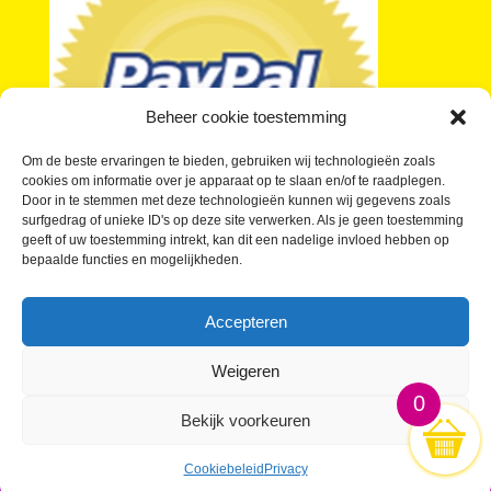
Beheer cookie toestemming
Om de beste ervaringen te bieden, gebruiken wij technologieën zoals
cookies om informatie over je apparaat op te slaan en/of te raadplegen.
Door in te stemmen met deze technologieën kunnen wij gegevens zoals
surfgedrag of unieke ID's op deze site verwerken. Als je geen toestemming
geeft of uw toestemming intrekt, kan dit een nadelige invloed hebben op
bepaalde functies en mogelijkheden.
Je vragen over kleine buttons beantwoord
Wat kosten Kleine Buttons?
Accepteren
Buttons laten maken in kleine oplage
Waar kan ik Kleine Buttons kopen?
Weigeren
0
Bekijk voorkeuren
KleineButtons.nl; De gróótste Kleine Buttons webwinkel
Cookiebeleid
Privacy
sinds 2010