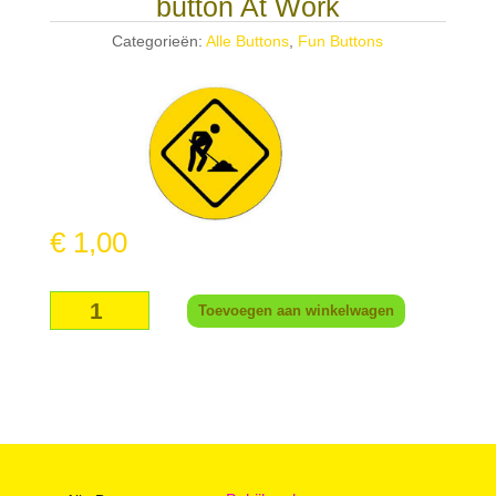
button At Work
Categorieën:
Alle Buttons
,
Fun Buttons
€
1,00
button
Toevoegen aan winkelwagen
At
Work
aantal