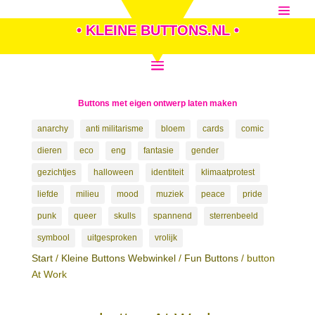
• KLEINE BUTTONS.NL •
Buttons met eigen ontwerp laten maken
anarchy
anti militarisme
bloem
cards
comic
dieren
eco
eng
fantasie
gender
gezichtjes
halloween
identiteit
klimaatprotest
liefde
milieu
mood
muziek
peace
pride
punk
queer
skulls
spannend
sterrenbeeld
symbool
uitgesproken
vrolijk
Start
/
Kleine Buttons Webwinkel
/
Fun Buttons
/ button
At Work