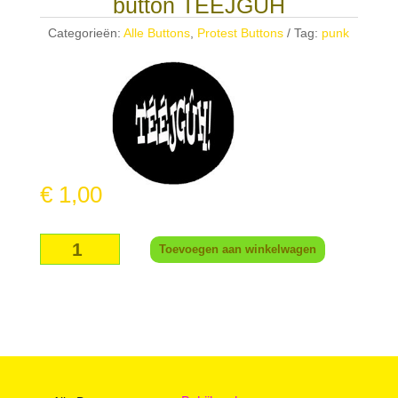
button TEEJGUH
Categorieën:
Alle Buttons
,
Protest Buttons
Tag:
punk
€
1,00
button
Toevoegen aan winkelwagen
TEEJGUH
aantal