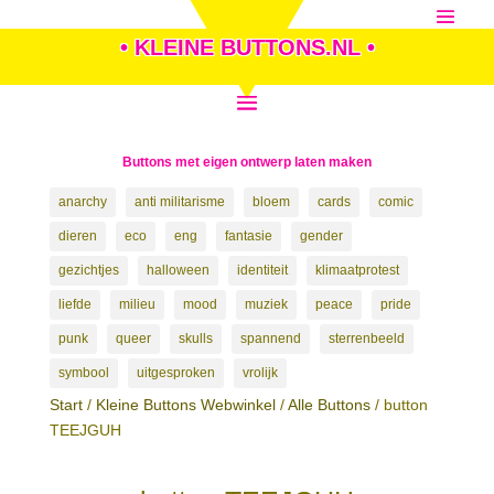
• KLEINE BUTTONS.NL •
Buttons met eigen ontwerp laten maken
anarchy
anti militarisme
bloem
cards
comic
dieren
eco
eng
fantasie
gender
gezichtjes
halloween
identiteit
klimaatprotest
liefde
milieu
mood
muziek
peace
pride
punk
queer
skulls
spannend
sterrenbeeld
symbool
uitgesproken
vrolijk
Start
/
Kleine Buttons Webwinkel
/
Alle Buttons
/ button
TEEJGUH