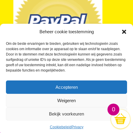
Beheer cookie toestemming
Om de beste ervaringen te bieden, gebruiken wij technologieën zoals
cookies om informatie over je apparaat op te slaan en/of te raadplegen.
Door in te stemmen met deze technologieën kunnen wij gegevens zoals
surfgedrag of unieke ID's op deze site verwerken. Als je geen toestemming
geeft of uw toestemming intrekt, kan dit een nadelige invloed hebben op
bepaalde functies en mogelijkheden.
Je vragen over kleine buttons beantwoord
Wat kosten Kleine Buttons?
Accepteren
Buttons laten maken in kleine oplage
Waar kan ik Kleine Buttons kopen?
Weigeren
0
Bekijk voorkeuren
KleineButtons.nl; De gróótste Kleine Buttons webwinkel
Cookiebeleid
Privacy
sinds 2010