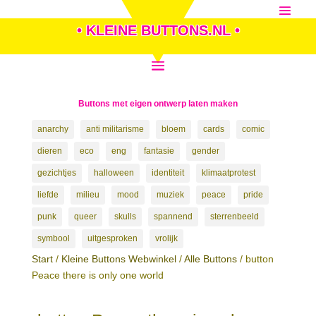
• KLEINE BUTTONS.NL •
Buttons met eigen ontwerp laten maken
anarchy
anti militarisme
bloem
cards
comic
dieren
eco
eng
fantasie
gender
gezichtjes
halloween
identiteit
klimaatprotest
liefde
milieu
mood
muziek
peace
pride
punk
queer
skulls
spannend
sterrenbeeld
symbool
uitgesproken
vrolijk
Start
/
Kleine Buttons Webwinkel
/
Alle Buttons
/ button
Peace there is only one world