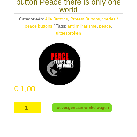
button Peace there is only one
world
Categorieën:
Alle Buttons
,
Protest Buttons
,
vredes /
peace buttons
Tags:
anti militarisme
,
peace
,
uitgesproken
€
1,00
button
Toevoegen aan winkelwagen
Peace
there
is
only