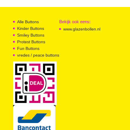
one
world
aantal
Bekijk ook eens:
Alle Buttons
Kinder Buttons
www.glazenbollen.nl
Smiley Buttons
Protest Buttons
Fun Buttons
vredes / peace buttons