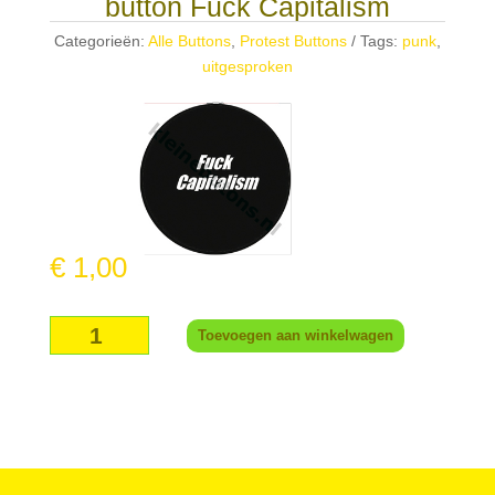
button Fuck Capitalism
Categorieën:
Alle Buttons
,
Protest Buttons
Tags:
punk
,
uitgesproken
€
1,00
button
Toevoegen aan winkelwagen
Fuck
Capitalism
aantal